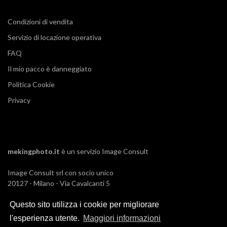
Condizioni di vendita
Servizio di locazione operativa
FAQ
Il mio pacco è danneggiato
Politica Cookie
Privacy
mekingphoto.it
è un servizio
Image Consult
Image Consult srl con socio unico
20127 - Milano - Via Cavalcanti 5
tel. 02-26829315
Questo sito utilizza i cookie per migliorare
P.IVA e C.F. 03383650961
REA 1673647 CCIAA Milano Monza Brianza
l'esperienza utente.
Maggiori informazioni
Registro AEE IT19030000011245