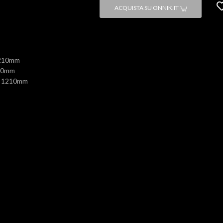
ACQUISTA SU ONNIK.IT
1210mm
200mm
: 1210mm