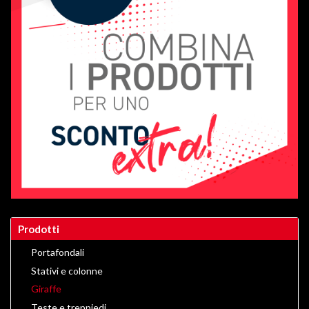
Prodotti
Portafondali
Stativi e colonne
Giraffe
Teste e treppiedi