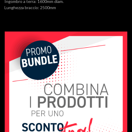
Ingombro a terra: 1600mm diam.
Lunghezza braccio: 2500mm