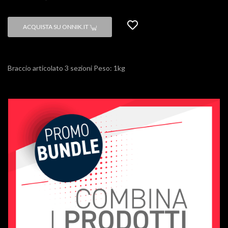
ACQUISTA SU ONNIK.IT
Braccio articolato 3 sezioni Peso: 1kg