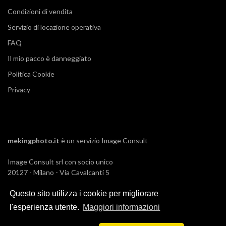
Condizioni di vendita
Servizio di locazione operativa
FAQ
Il mio pacco è danneggiato
Politica Cookie
Privacy
mekingphoto.it
è un servizio
Image Consult
Image Consult srl con socio unico
20127 - Milano - Via Cavalcanti 5
tel. 02-26829315
Questo sito utilizza i cookie per migliorare
P.IVA e C.F. 03383650961
REA 1673647 CCIAA Milano Monza Brianza
l'esperienza utente.
Maggiori informazioni
Registro AEE IT19030000011245
Registro Pile IT13030P00003110